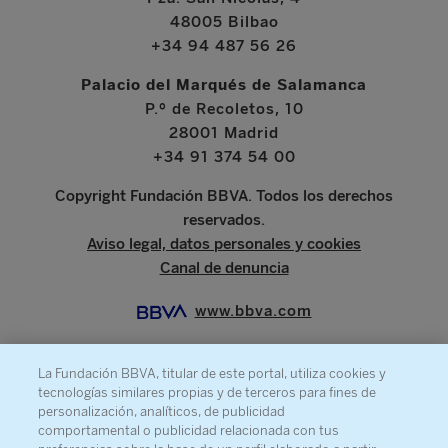
48005 Bilbao
+34 94 487 56 26
Palacio del Marqués de Salamanca
P.º de Recoletos, 10
28001 Madrid
+34 91 374 54 00
Copyright Fundación BBVA. Todos los derechos
reservados.
Aviso legal, datos personales y cookies
Canal de denuncia
www.bbva.com
La Fundación BBVA, titular de este portal, utiliza cookies y
tecnologías similares propias y de terceros para fines de
SOBRE LA FUNDACIÓN
personalización, analíticos, de publicidad
comportamental o publicidad relacionada con tus
PRENSA