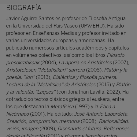
BIOGRAFÍA
Javier Aguirre Santos es profesor de Filosofía Antigua
en la Universidad del País Vasco (UPV/EHU). Ha sido
profesor en Enseñanzas Medias y profesor invitado en
varias universidades europeas y americanas. Ha
publicado numerosos artículos académicos y capítulos
en volúmenes colectivos, así como los libros
Filosofo
presokratikoak
(2004),
La aporía en Aristóteles
(2007),
Aristotelesen “Metafisikari” sarrera
(2008),
Platón y la
poesía: “Jon”
(2013),
Dialéctica y filosofía primera.
Lectura de la “Metafísica” de Aristóteles
(2015) y
Platón
y la valentía: “Laques”
(con Jonathan Lavilla, 2022). Ha
cotraducido textos clásicos griegos al euskera, entre
los que destacan la
Metafísica
(1997) y la
Ética a
Nicómaco
(2001). Ha editado:
José Antonio Labordeta.
Creación, compromiso, memoria
(2008),
Racionalidad,
visión, imagen
(2009),
Diseñando el futuro. Reflexiones
desde la Filosofía
(2011) y
Humor y filosofía en los