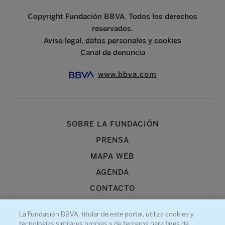
Copyright Fundación BBVA. Todos los derechos
reservados.
Aviso legal, datos personales y cookies
Canal de denuncia
www.bbva.com
SOBRE LA FUNDACIÓN
PRENSA
MAPA WEB
AGENDA
CONTACTO
La Fundación BBVA, titular de este portal, utiliza cookies y
tecnologías similares propias y de terceros para fines de