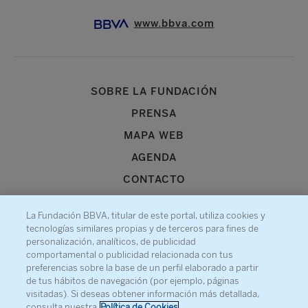
www.bbva.com
SOBRE LA FUNDACIÓN
PRENSA
MAPA WEB
AGENDA
CONTACTO
La Fundación BBVA, titular de este portal, utiliza cookies y
tecnologías similares propias y de terceros para fines de
personalización, analíticos, de publicidad
comportamental o publicidad relacionada con tus
Recibe información sobre nuestra actividad
preferencias sobre la base de un perfil elaborado a partir
de tus hábitos de navegación (por ejemplo, páginas
visitadas). Si deseas obtener información más detallada,
consulta nuestra
Política de Cookies