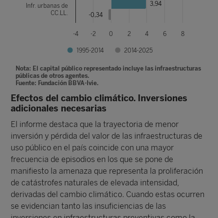
3,94
Infr. urbanas de
CC.LL.
-0,34
-4
-2
0
2
4
6
8
1995-2014
2014-2025
Nota: El capital público representado incluye las infraestructuras
públicas de otros agentes.
Fuente: Fundación BBVA-Ivie.
Efectos del cambio climático. Inversiones
adicionales necesarias
El informe destaca que la trayectoria de menor
inversión y pérdida del valor de las infraestructuras de
uso público en el país coincide con una mayor
frecuencia de episodios en los que se pone de
manifiesto la amenaza que representa la proliferación
de catástrofes naturales de elevada intensidad,
derivadas del cambio climático. Cuando estas ocurren
se evidencian tanto las insuficiencias de las
inversiones en infraestructuras preventivas como la