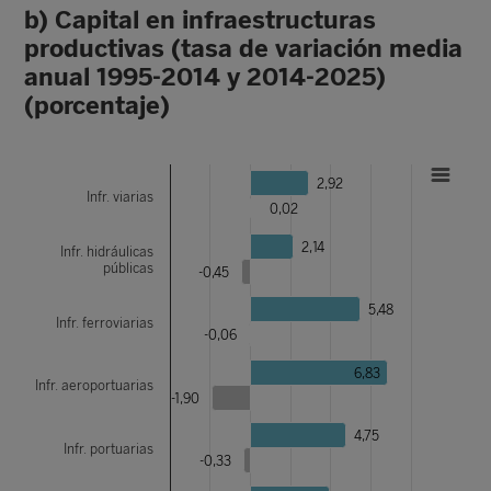
b) Capital en infraestructuras
productivas (tasa de variación media
anual 1995-2014 y 2014-2025)
(porcentaje)
2,92
Infr. viarias
0,02
2,14
Infr. hidráulicas
públicas
-0,45
5,48
Infr. ferroviarias
-0,06
6,83
Infr. aeroportuarias
-1,90
4,75
Infr. portuarias
-0,33