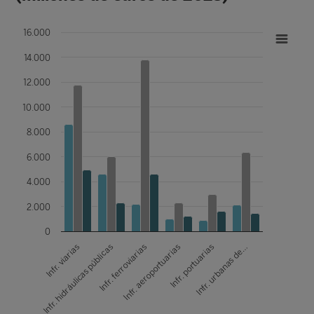
16.000
14.000
12.000
10.000
8.000
6.000
4.000
2.000
0
Infr. hidráulicas públicas
Infr. viarias
Infr. ferroviarias
Infr. aeroportuarias
Infr. portuarias
Infr. urbanas de…