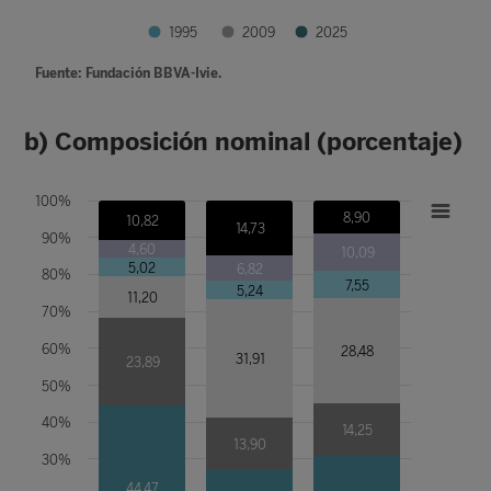
1995
2009
2025
Fuente: Fundación BBVA-Ivie.
b) Composición nominal (porcentaje)
100%
8,90
10,82
14,73
90%
4,60
10,09
5,02
6,82
80%
7,55
5,24
11,20
70%
60%
28,48
31,91
23,89
50%
40%
14,25
13,90
30%
44,47