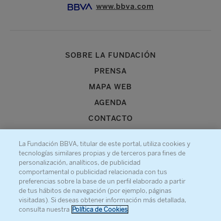
www.bbva.com
SOBRE LA FUNDACIÓN
PRENSA
MAPA WEB
AGENDA
CONTACTO
La Fundación BBVA, titular de este portal, utiliza cookies y
tecnologías similares propias y de terceros para fines de
personalización, analíticos, de publicidad
comportamental o publicidad relacionada con tus
Recibe información sobre nuestra actividad
preferencias sobre la base de un perfil elaborado a partir
de tus hábitos de navegación (por ejemplo, páginas
visitadas). Si deseas obtener información más detallada,
consulta nuestra
Política de Cookies