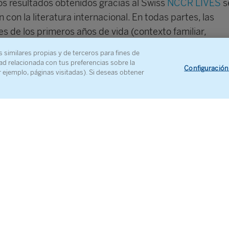
Los resultados obtenidos gracias al Swiss
NCCR LIVES
s
 con la literatura internacional. En todas partes, las
s de los primeros años de vida (contexto familiar,
 fueron decisivas. Más adelante, en la edad adulta, dis
s similares propias y de terceros para fines de
de bienestar regían el curso de la vida. Pero, por regla
ad relacionada con tus preferencias sobre la
Configuración
r ejemplo, páginas visitadas). Si deseas obtener
la mayoría limitó los procesos desencadenantes asociad
educación. Una modesta red de seguridad impedía la
ón de desventajas y daba lugar, en cambio, a una
ad acumulativa” en un nivel bajo. Sin embargo, análisis
han puesto de manifiesto los límites de esta estabilidad
ayores que han sido obreros tienen más riesgo de caer 
o lugar, más allá de esas síntesis, queremos dar un pa
nfoque interdisciplinar de un grupo minoritario: se traza
e los adultos mayores que no se beneficiaron de los ava
y condiciones de vida que han cambiado las realidades d