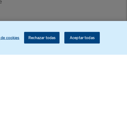
e
tintos
 de cookies
Rechazar todas
Aceptar todas
os a
 más
: los
en la
so más
rá el
nces
el