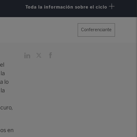
Toda la información sobre el ciclo
Conferenciante
el
la
a lo
 la
scuro,
sos en