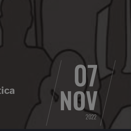
07
NOV
tica
2022