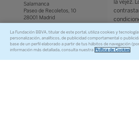
la vejez. 
Salamanca
contrastan
Paseo de Recoletos, 10
28001 Madrid
condicione
educación)
La Fundación BBVA, titular de este portal, utiliza cookies y tecnología
regímenes 
personalización, analíticos, de publicidad comportamental o publicid
base de un perfil elaborado a partir de tus hábitos de navegación (po
general, 
información más detallada, consulta nuestra
Política de Cookies
una baja 
acumulaci
“continuid
recientes 
adultos m
pobreza.
En segund
hacia un e
retrato d
en salud 