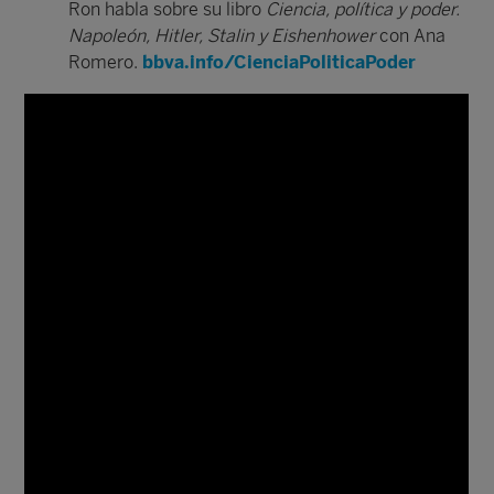
Ron habla sobre su libro
Ciencia, política y poder.
Napoleón, Hitler, Stalin y Eishenhower
con Ana
Romero.
bbva.info/CienciaPoliticaPoder