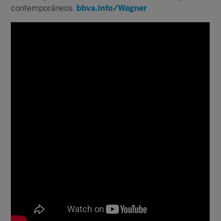
contemporáneos.
bbva.info/Wagner