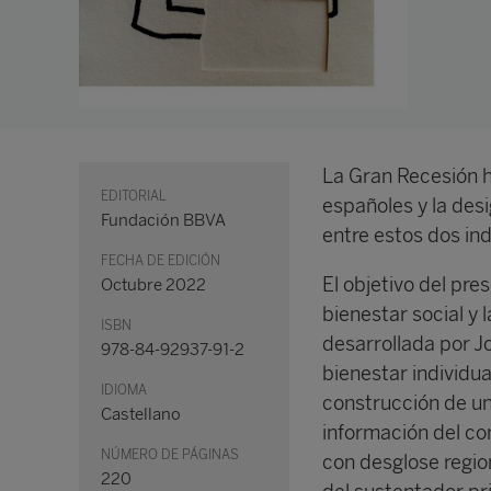
La Gran Recesión ha
EDITORIAL
españoles y la des
Fundación BBVA
entre estos dos in
FECHA DE EDICIÓN
El objetivo del pre
Octubre 2022
bienestar social y 
ISBN
desarrollada por J
978-84-92937-91-2
bienestar individu
IDIOMA
construcción de u
Castellano
información del con
NÚMERO DE PÁGINAS
con desglose regio
220