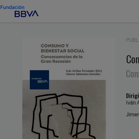
PUBL
Con
Con
Dirig
Iván 
Jime