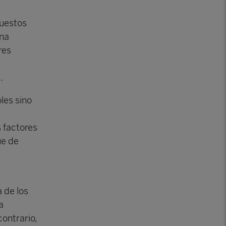
puestos
ona
res
.
les sino
 factores
ue de
 de los
a
contrario,