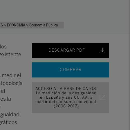
ES
> ECONOMÍA
> Economía Pública
los
DESCARGAR PDF
existente
COMPRAR
s medir el
etodología
ACCESO A LA BASE DE DATOS:
el
La medición de la desigualdad
en España y sus CC. AA. a
es la
partir del consumo individual
n
(2006-2017)
igualdad,
gráficos