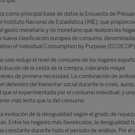
ncipal.
iza como principal base de datos la Encuesta de Presu
l Instituto Nacional de Estadística (INE), que proporci
el gasto monetario y no monetario que realizan los hoga
la nueva clasificación europea de consumo, denominada
ation of Individual Consumption by Purpose (ECOICOP)
o solo redujo el nivel de consumo de los hogares españo
stribución de la cesta de la compra, cobrando mayor
bienes de primera necesidad. La combinación de ambos
el deterioro del bienestar social durante la crisis, aunq
que el experimentado por el consumo individual, y una
rior más lenta que la del consumo.
la evolución de la desigualdad según el grado de riqueza
as. Entre los hogares más favorecidos, la desigualdad h
 constante durante todo el periodo de análisis. Por el 