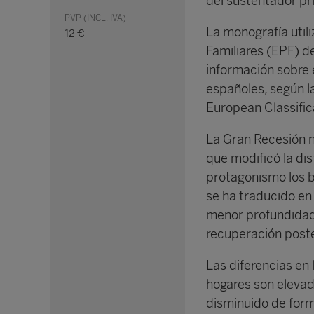
del sustentador pri
PVP (INCL. IVA)
La monografía util
12 €
Familiares (EPF) de
información sobre 
españoles, según 
European Classific
La Gran Recesión n
que modificó la di
protagonismo los 
se ha traducido en 
menor profundidad 
recuperación poste
Las diferencias en 
hogares son elevad
disminuido de forma