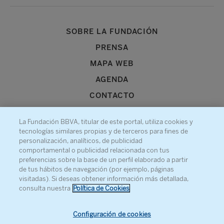
SOBRE LA FUNDACIÓN
PRENSA
MAPA WEB
AGENDA
CONTACTO
La Fundación BBVA, titular de este portal, utiliza cookies y
tecnologías similares propias y de terceros para fines de
personalización, analíticos, de publicidad
comportamental o publicidad relacionada con tus
Recibe información sobre nuestra actividad
preferencias sobre la base de un perfil elaborado a partir
de tus hábitos de navegación (por ejemplo, páginas
visitadas). Si deseas obtener información más detallada,
consulta nuestra
Política de Cookies
Configuración de cookies