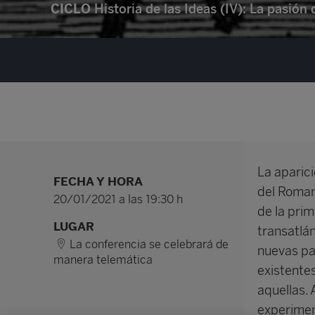
CICLO
Historia de las Ideas (IV): La pasión
La aparic
FECHA Y HORA
del Roman
20/01/2021 a las 19:30 h
de la prim
LUGAR
transatlá
La conferencia se celebrará de
nuevas pa
manera telemática
existentes
aquellas. 
experimen