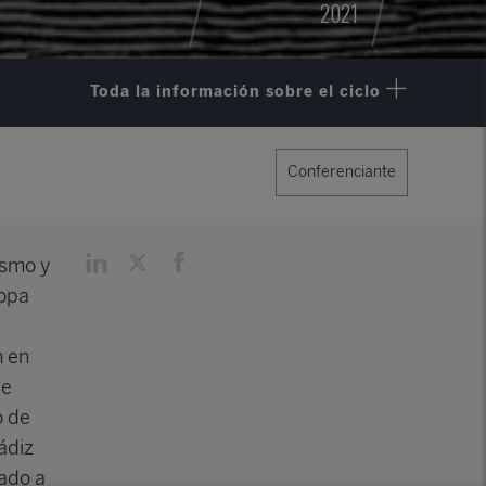
2021
Toda la información sobre el ciclo
Conferenciante
ismo y
ropa
n en
te
o de
ádiz
ado a