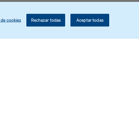
a de
 ejes
 de cookies
Rechazar todas
Aceptar todas
ralismo
que
a,
stamos
ísmos