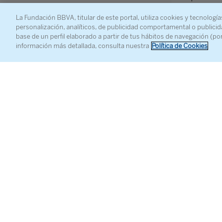
ver una p
La Fundación BBVA, titular de este portal, utiliza cookies y tecnología
tanteos q
personalización, analíticos, de publicidad comportamental o publicid
en torno a
base de un perfil elaborado a partir de tus hábitos de navegación (po
información más detallada, consulta nuestra
Política de Cookies
Naturalme
correspond
y
romanti
proceden—
neológica,
sino, para
léxicos y 
podido ha
comparti