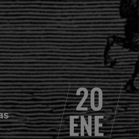
20
ENE
as