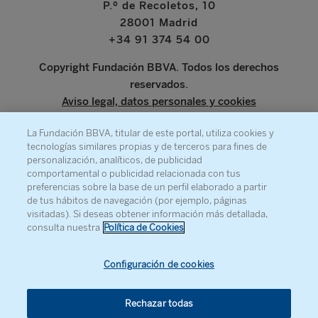
P.º de Recoletos, 10
28001 Madrid
+34 91 374 54 00
Copyright Fundación BBVA. Todos los derechos
reservados.
Aviso legal, datos personales y cookies
Canal de denuncia
La Fundación BBVA, titular de este portal, utiliza cookies y
tecnologías similares propias y de terceros para fines de
www.bbva.com
personalización, analíticos, de publicidad
comportamental o publicidad relacionada con tus
preferencias sobre la base de un perfil elaborado a partir
de tus hábitos de navegación (por ejemplo, páginas
visitadas). Si deseas obtener información más detallada,
SOBRE LA FUNDACIÓN
consulta nuestra
Política de Cookies
PRENSA
MAPA WEB
Configuración de cookies
AGENDA
Rechazar todas
CONTACTO