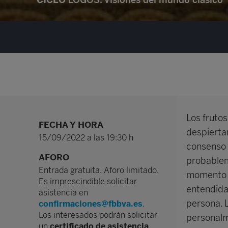
Los frutos
FECHA Y HORA
despierta
15/09/2022 a las 19:30 h
consenso a
AFORO
probablem
Entrada gratuita. Aforo limitado.
momento i
Es imprescindible solicitar
entendida
asistencia en
persona. L
confirmaciones@fbbva.es
.
Los interesados podrán solicitar
personalm
un
certificado de asistencia
.