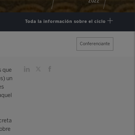
Toda la información sobre el ciclo
Conferenciante
s que
s) un
es
aquel
ncreta
sobre