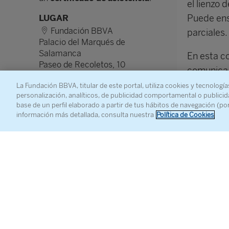
el lienzo d
LUGAR
Puede ens
Fundación BBVA
parciales.
Palacio del Marqués de
Salamanca
En esta c
Paseo de Recoletos, 10
comunica l
Madrid
antiguo pl
La Fundación BBVA, titular de este portal, utiliza cookies y tecnología
personalización, analíticos, de publicidad comportamental o publicid
búsqueda 
base de un perfil elaborado a partir de tus hábitos de navegación (po
áureo, la 
información más detallada, consulta nuestra
Política de Cookies
sencillez,
la sonris
La formula
bello, pu
transmite
ámbito de
la felicid